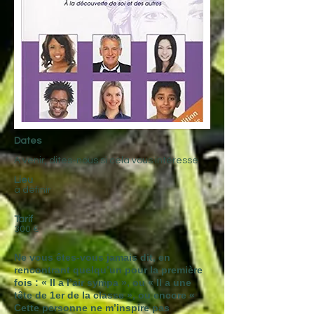
Dates
A venir, dites-nous si cela vous intéresse
Lieu
à définir
Tarif
300 €
Ne vous êtes-vous jamais dit, en
rencontrant quelqu’un pour la première
fois : « Il a l’air sympa », ou « Il a une
tête de 1er de la classe », ou encore «
Cette personne ne m’inspire pas