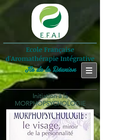
Ecole Française
d'Aromathérapie Intégrative
Ile de la Réunion
Initiation à la
MORPHOPSYCHOLOGIE