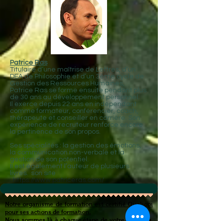
Patrice Ras
Titulaire d’une maîtrise de Lettres, d’un
DEA de Philosophie et d’un 3ème cycle de
Gestion des Ressources Humaines,
Patrice Ras se forme ensuite pendant plus
de 30 ans au développement personnel.
Il exerce depuis 22 ans en indépendant
comme formateur, conférencier, coach,
thérapeute et conseiller en carrière. Son
expérience de recruteur renforce encore
la pertinence de son propos.
Ses spécialités : la gestion des émotions,
la communication non-verbale et la
gestion de son potentiel.
Il est également l’auteur de plusieurs
livres. son site
:
https://www.patriceras.com/
Notre organisme de formation est certifié Qualiopi
pour ses actions de formation.
Nous sommes là à chaque étape de votre parcours,