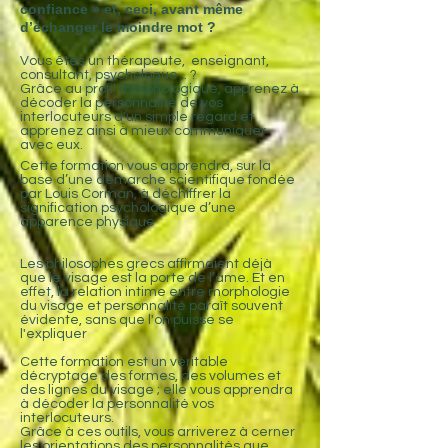
confiance » et, ceci, avant même
d’échanger le moindre mot ?
Vous êtes un thérapeute, enseignant,
consultant, psychologue... ?
Grâce au profil morphologique, apprenez à
décoder la personnalité de vos
interlocuteurs d'un simple regard et
apprenez ainsi à mieux communiquer
avec eux.
Cette formation vous apprendra, sur la
base d’une démarche scientifique fondée
par Louis Corman, à déchiffrer la
signification psychologique d’une
apparence physique
Les philosophes grecs affirmaient déjà
que le visage est la porte de l’âme. Et en
effet, la relation intime entre morphologie
du visage et personnalité paraît souvent
évidente, sans que l'on puisse se
l'expliquer
​Cette formation est un véritable
décryptage des formes, des volumes et
des lignes du visage ; elle vous apprendra
à décoder la personnalité vos
interlocuteurs.
Grâce à ces outils, vous arriverez à cerner
les orientations des personnalités que