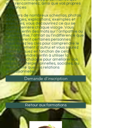
vous rencontrerez, ainsi que vos propres
tendances
A travers de nombreux schémas, photos
de visages, explications, exemples et
exercices, vous découvrirez ce qui se
cache derrière chaque visage. Vous
mettrez enfin des mots sur l’antipathie ou
la sympathie, l’attrait ou l’indifférence que
vous inspirent certaines personnes.
Vous aurez les clés pour comprendre le
fonctionnement d’autrui et vous saurez
communiquez en fonction de cela.
Vous apprendrez enfin à utiliser la
morphopsychologie pour améliorer vos
relations interpersonnelles, sociales, au
même titre que vos relations
professionnelles.
Demande d'inscription
Retour aux formations